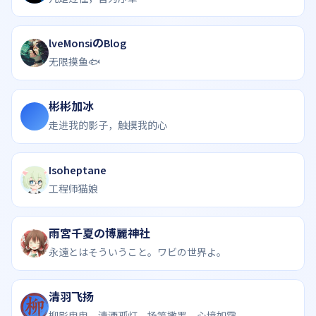
lveMonsiのBlog
无限摸鱼🐟
彬彬加冰
走进我的影子，触摸我的心
Isoheptane
工程师猫娘
雨宮千夏の博麗神社
永遠とはそういうこと。ワビの世界よ。
清羽飞扬