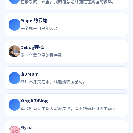
在繁杂的世界里，我的信念始终锚定在真理的彼岸。
Pinpe 的云端
一个属于自己的云朵。
Debug客栈
做一个爱分享的程序猿
lhDream
醉后不知天在水，满船清梦压星河。
XingJiのBlog
X
迄今所有人生都大写着失败，但不妨碍我继续向前✨
Elykia