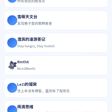
所有奇迹的始发点
雪萌天文台
雪
发现巷子里的那颗星星
澄沨的漫游茶记
Stay hungry, Stay foolish.
RinthX
Nice2MeetU.
LeZi的猫窝
L
世上本没有博客，直到有了程序员
雨滴思绪