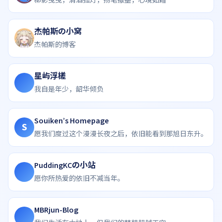
柳影曳曳，清酒孤灯，扬笔撒墨，心境如霜
杰帕斯の小窝
杰帕斯的博客
星屿浮槎
我自是年少，韶华倾负
Souiken’s Homepage
S
愿我们度过这个漫漫长夜之后，依旧能看到那旭日东升。
PuddingKCの小站
愿你所热爱的依旧不减当年。
MBRjun-Blog