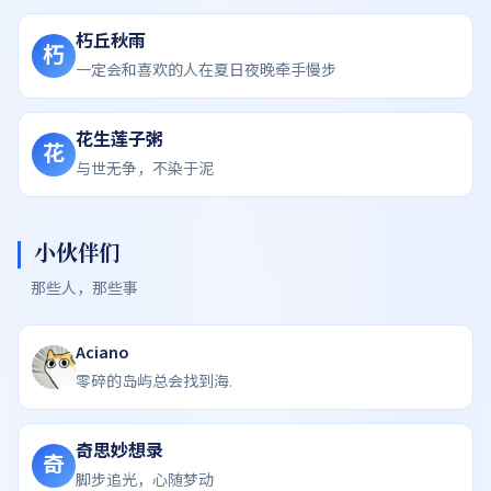
朽丘秋雨
朽
一定会和喜欢的人在夏日夜晚牵手慢步
花生莲子粥
花
与世无争，不染于泥
小伙伴们
那些人，那些事
Aciano
零碎的岛屿总会找到海.
奇思妙想录
奇
脚步追光，心随梦动