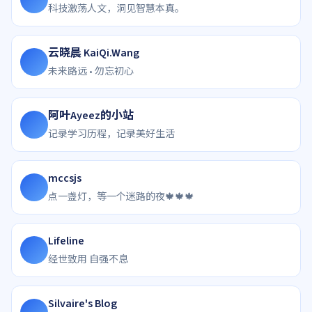
科技激荡人文，洞见智慧本真。
云晓晨 KaiQi.Wang
未来路远 • 勿忘初心
阿叶Ayeez的小站
记录学习历程，记录美好生活
mccsjs
点一盏灯，等一个迷路的夜🍁🍁🍁
Lifeline
经世致用 自强不息
Silvaire's Blog