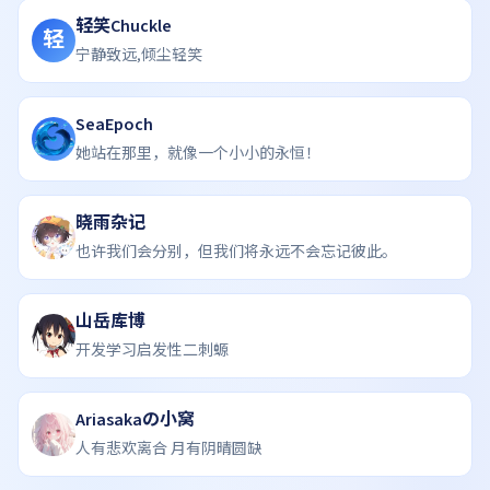
轻笑Chuckle
轻
宁静致远,倾尘轻笑
SeaEpoch
她站在那里，就像一个小小的永恒！
晓雨杂记
也许我们会分别，但我们将永远不会忘记彼此。
山岳库博
开发学习启发性二刺螈
Ariasakaの小窝
人有悲欢离合 月有阴晴圆缺