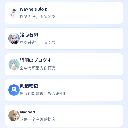
Wayne's Blog
以梦为马，不负韶华。
铭心石刻
愿岁并谢，与友长兮
猫羽のブログす
空中有颗星为你而亮
风起笔记
风
愿我们都能被世界温暖相拥
Mycpen
这是一个有趣的博客