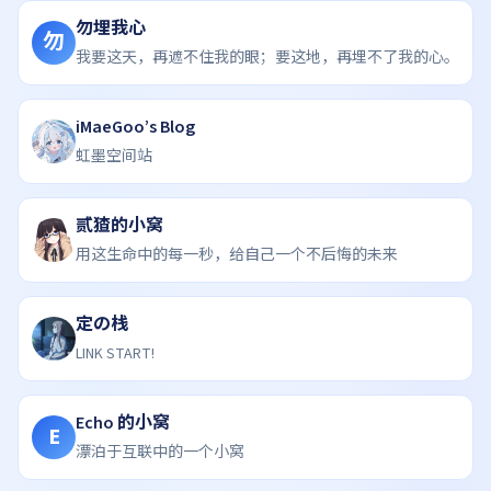
勿埋我心
勿
我要这天，再遮不住我的眼；要这地，再埋不了我的心。
iMaeGoo’s Blog
虹墨空间站
贰猹的小窝
用这生命中的每一秒，给自己一个不后悔的未来
定の栈
LINK START!
Echo 的小窝
E
漂泊于互联中的一个小窝