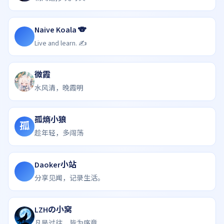
Naive Koala 🐨
Live and learn. ✍️
微霞
水风清，晚霞明
孤熵小狼
孤
趁年轻，多闯荡
Daoker小站
分享见闻，记录生活。
LZHの小窝
凡是过往，皆为序章