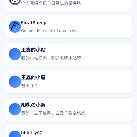
个人阅读笔记与日常生活留存地
FloatSheep
On the other side of obstacles
王鑫的小站
我的小站很大，欢迎来我小站玩~
王鑫的小屋
暂无介绍
阳帆の小窝
黄鹤一去不复返，白云千载空悠悠
bbb-lsy07