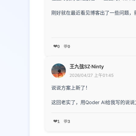
刚好就在最近看见博客出了一些问题，
❤️
0
💬
0
王九弦SZ·Ninty
2026/04/27 上午01:45
说说方案上新了！
这回老实了，用Qoder AI给我写的说
❤️
1
💬
3