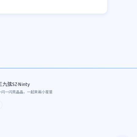
王九弦SZ·Ninty
一闪一闪亮晶晶，一起来画小星星
ub
mail