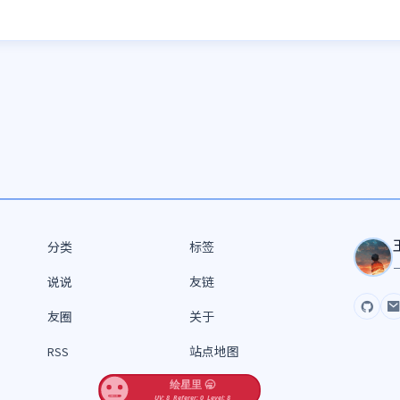
分类
标签
说说
友链
GitH
E
友圈
关于
RSS
站点地图