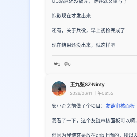
OC站点还没搞完，博客就又重写了
抱歉现在才发出来
还有，关于兵役，早上初检完成了
现在结果还没出来，就这样吧
❤️
1
💬
0
王九弦SZ·Ninty
2026/06/11 上午06:55
安小歪之前做了个项目：
友链审核面板
我看了一下，这个友链审核面板可以啊
但因为我博客是放在cnb上面的，所以友