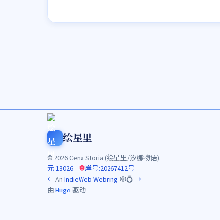
绘星里
© 2026 Cena Storia (绘星里/汐娜物语).
元-13026
岸号:20267412号
←
An
IndieWeb Webring
🕸💍
→
由
Hugo
驱动