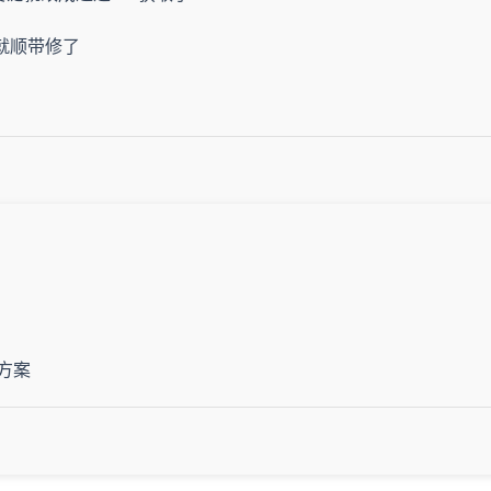
就顺带修了
说方案