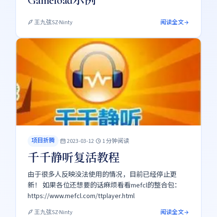
Gameload示例
阅读全文
王九弦SZ·Ninty
项目折腾
·
·
2023-03-12
1 分钟阅读
千千静听复活教程
由于很多人反映没法使用的情况，目前已经停止更
新！ 如果各位还想要的话麻烦看看mefcl的整合包：
https://www.mefcl.com/ttplayer.html
阅读全文
王九弦SZ·Ninty