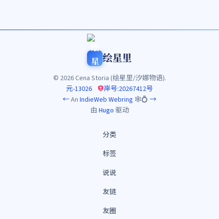
绘星里
© 2026 Cena Storia (绘星里/汐娜物语).
元-13026
岸号:20267412号
←
An
IndieWeb Webring
🕸💍
→
由
Hugo
驱动
分类
标签
说说
友链
友圈