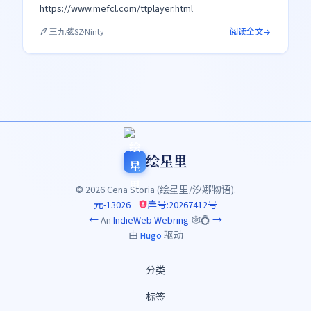
https://www.mefcl.com/ttplayer.html
阅读全文
王九弦SZ·Ninty
绘星里
© 2026 Cena Storia (绘星里/汐娜物语).
元-13026
岸号:20267412号
←
An
IndieWeb Webring
🕸💍
→
由
Hugo
驱动
分类
标签