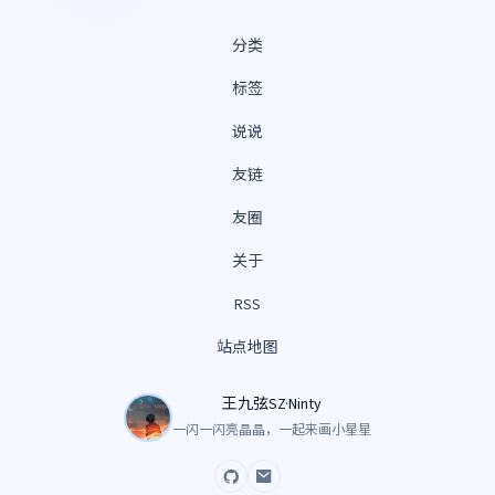
分类
标签
说说
友链
友圈
关于
RSS
站点地图
王九弦SZ·Ninty
一闪一闪亮晶晶，一起来画小星星
GitHub
Email