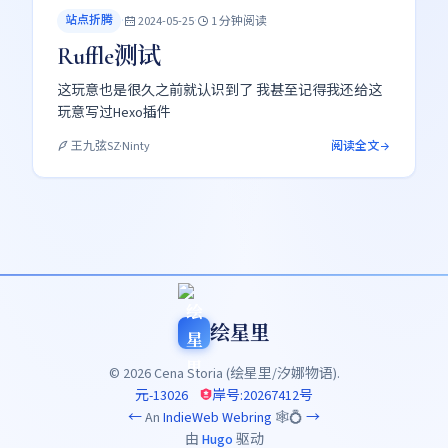
站点折腾
·
·
2024-05-25
1 分钟阅读
Ruffle测试
这玩意也是很久之前就认识到了 我甚至记得我还给这
玩意写过Hexo插件
阅读全文
王九弦SZ·Ninty
绘星里
© 2026 Cena Storia (绘星里/汐娜物语).
元-13026
岸号:20267412号
←
An
IndieWeb Webring
🕸💍
→
由
Hugo
驱动