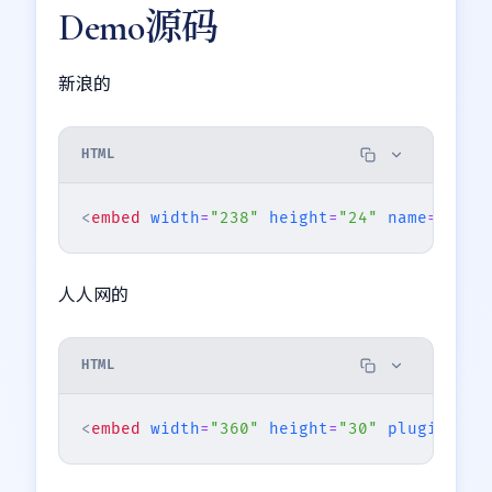
Demo源码
新浪的
HTML
<
embed
width
=
"238"
height
=
"24"
name
=
"Flas
人人网的
HTML
<
embed
width
=
"360"
height
=
"30"
pluginspag