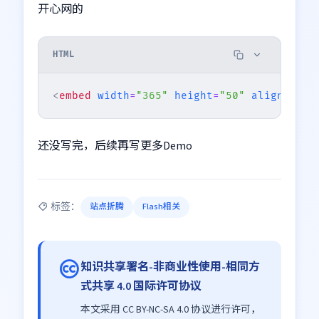
开心网的
HTML
<
embed
width
=
"365"
height
=
"50"
align
=
"mid
还没写完，后续再写更多Demo
标签：
站点折腾
Flash相关
知识共享署名-非商业性使用-相同方
式共享 4.0 国际许可协议
本文采用 CC BY-NC-SA 4.0 协议进行许可，