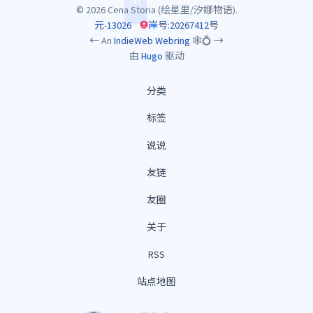
© 2026 Cena Storia (绘星里/汐娜物语).
元-13026
岸号:20267412号
←
An
IndieWeb Webring
🕸💍
→
由
Hugo
驱动
分类
标签
说说
友链
友圈
关于
RSS
站点地图