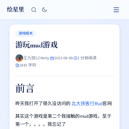
绘星里
游戏相关
游玩mud游戏
王九弦SZ·Ninty
·
2023-08-06
·
1 分钟阅读
·
2841 字符
前言
昨天我打开了很久没访问的
北大侠客行Mud
官网
其实这个游戏是第二个我接触的mud游戏，至于
第一个。。。。我忘记了