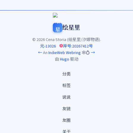
绘星里
© 2026 Cena Storia (绘星里/汐娜物语).
元-13026
岸号:20267412号
←
An
IndieWeb Webring
🕸💍
→
由
Hugo
驱动
分类
标签
说说
友链
友圈
关于