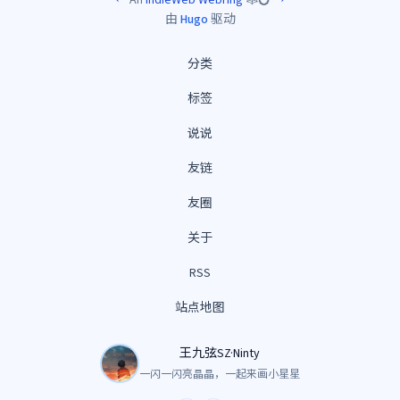
由
Hugo
驱动
分类
标签
说说
友链
友圈
关于
RSS
站点地图
王九弦SZ·Ninty
一闪一闪亮晶晶，一起来画小星星