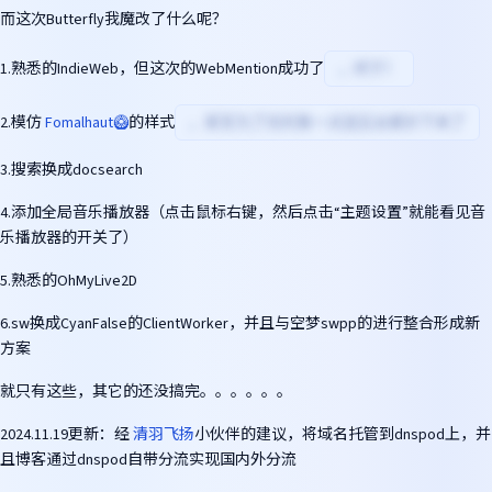
而这次Butterfly我魔改了什么呢？
1.熟悉的IndieWeb，但这次的WebMention成功了
，终于！
2.模仿
Fomalhaut🥝
的样式
，甚至为了仿的像一点连后台都抄下来了
3.搜索换成docsearch
4.添加全局音乐播放器（点击鼠标右键，然后点击“主题设置”就能看见音
乐播放器的开关了）
5.熟悉的OhMyLive2D
6.sw换成CyanFalse的ClientWorker，并且与空梦swpp的进行整合形成新
方案
就只有这些，其它的还没搞完。。。。。。
2024.11.19更新：经
清羽飞扬
小伙伴的建议，将域名托管到dnspod上，并
且博客通过dnspod自带分流实现国内外分流