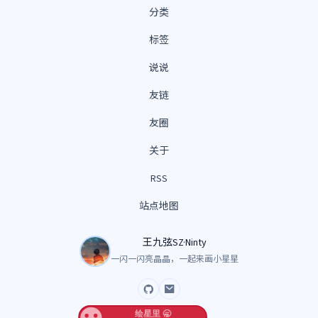
分类
标签
说说
友链
友圈
关于
RSS
站点地图
王九弦SZ·Ninty
一闪一闪亮晶晶，一起来画小星星
GitHub
Email