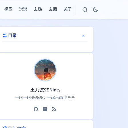
标签
说说
友链
友圈
关于
目录
作者
王九弦SZ·Ninty
一闪一闪亮晶晶，一起来画小星星