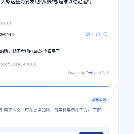
惜，大概这些为爱发电的网站总是难以稳定运行
.0.0.0
26-04-14
1
话，就不考虑RTalk这个名字了
osoft Edge 147.0.0.0
Powered by
Twikoo
v1.7.15
加载失败
点引用了本文，可在此通知我，引用将展示在下方。
了解