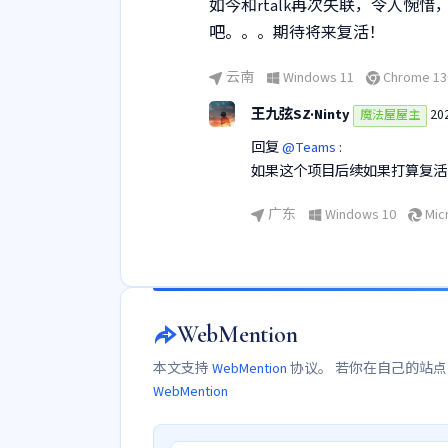
如今和rtalk再次失联，令人惋
吧。。。期待将来复活！
云南
Windows 11
Chrome 130
王九弦SZ·Ninty
20
魔法屋屋主
回复
@Teams
:
如果这个项目后续如果打算复活的
广东
Windows 10
Micr
WebMention
本文支持
WebMention
协议。 若你在自己的站
WebMention