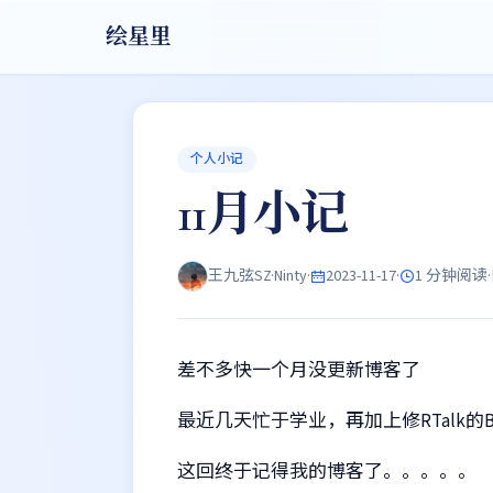
绘星里
个人小记
11月小记
王九弦SZ·Ninty
·
2023-11-17
·
1 分钟阅读
·
差不多快一个月没更新博客了
最近几天忙于学业，再加上修RTalk
这回终于记得我的博客了。。。。。