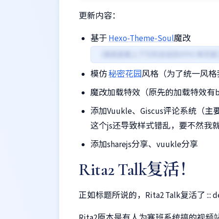
更新内容：
基于
Hexo-Theme-Soul
魔改
（我就是看上了它的全站伪SPA(单页
模仿
秘密花园
风格（为了统一风格
魔改加载特效（原先的加载特效有b
添加Vuukle、Giscus评论系统（
这个js还导致样式错乱，要不然我就用
添加sharejs分享、vuukle分享
Rita2 Talk复活！
正如标题所说的，Rita2 Talk复活了 ::: det
Rita2原本是有人为塞班系统搞的视频